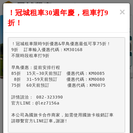
×
Menu
！冠城租車30週年慶，租車打9
折！
！冠城租車限時9折優惠&早鳥優惠最低可享75折！

9折  訂車輸入優惠代碼：KM30168

不限時段租車打9折

早鳥優惠：提前安排行程

85折  15天~30天前預訂　優惠代碼：KM0085

 8折  31~59天前預訂　　優惠代碼：KM0080

75折  60天前預訂　　　　優惠代碼：KM0075

詳情請洽： 082-323390

官方LINE：@lez7156a

營業時間0800~1800,
超過營業時間取(還)車,請來電洽詢
本公司為國旅卡合作商家，如需使用國旅卡核銷訂車

請聯繫官方LINE訂車,謝謝!

*取車時間：